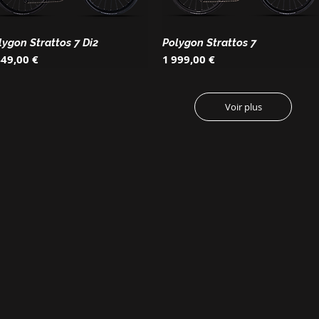
lygon Strattos 7 Di2
Polygon Strattos 7
ix
Prix
449,00 €
1 999,00 €
Voir plus