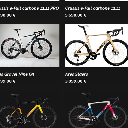
ussis e-Full carbone 12.11 PRO
Crussis e-Full carbone 12.11
ix
Prix
690,00 €
5 690,00 €
es Gravel Nine G9
Ares Slaero
ix
Prix
099,00 €
3 099,00 €