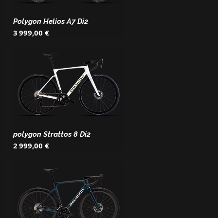
Polygon Helios A7 Di2
Prix
3 999,00 €
polygon Strattos 8 Di2
Prix
2 999,00 €