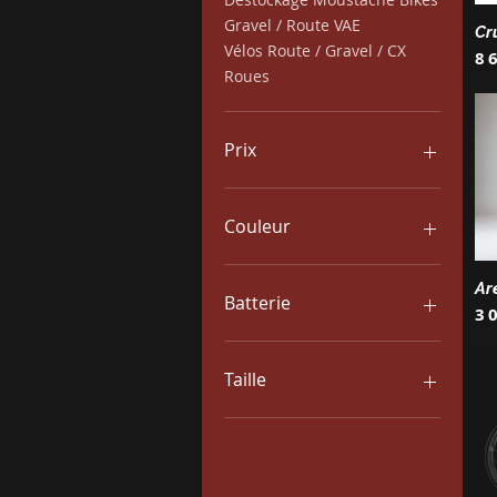
Gravel / Route VAE
Cr
Vélos Route / Gravel / CX
Pr
8 
Roues
Prix
0 €
8 999 €
Couleur
Ar
Batterie
Pr
3 
500wh
600wh
Taille
750wh
800wh
16
18
20