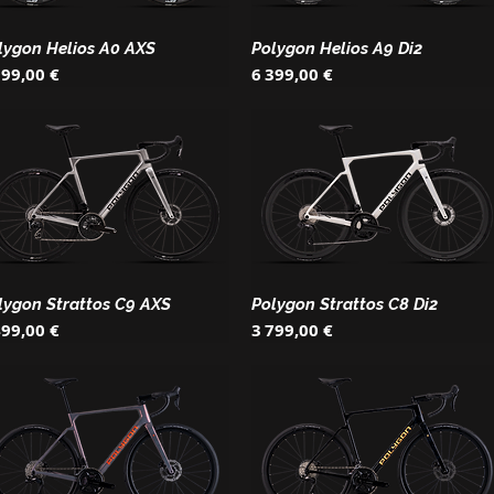
lygon Helios A0 AXS
Polygon Helios A9 Di2
ix
Prix
999,00 €
6 399,00 €
lygon Strattos C9 AXS
Polygon Strattos C8 Di2
ix
Prix
499,00 €
3 799,00 €