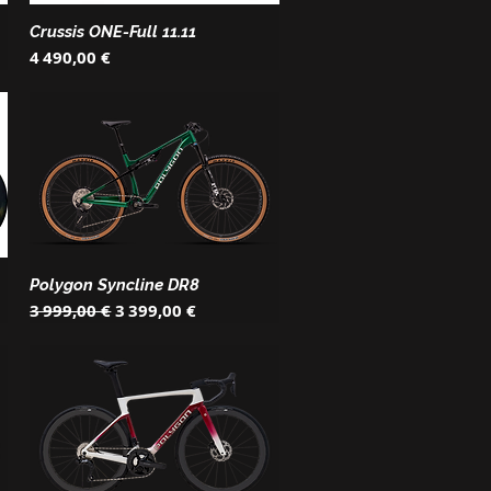
Crussis ONE-Full 11.11
Prix
4 490,00 €
Polygon Syncline DR8
Prix original
Prix promotionnel
3 999,00 €
3 399,00 €