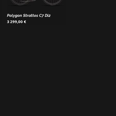
Polygon Strattos C7 Di2
Prix
3 299,00 €